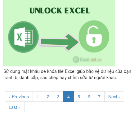
Sử dụng mật khẩu để khóa file Excel giúp bảo vệ dữ liệu của bạn
tránh bị đánh cắp, sao chép hay chỉnh sửa từ người khác.
‹ Previous
1
2
3
4
5
6
7
Next ›
Last »