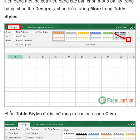
kiểu bảng mới, để xóa kiểu bảng các bạn chọn một ô bất kỳ trong
bảng, chọn thẻ
Design
-> chọn biểu tượng
More
trong
Table
Styles.
Phần
Table Styles
được mở rộng ra các bạn chọn
Clear
.