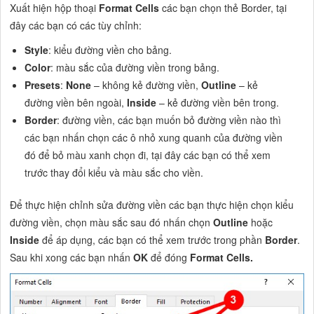
Xuất hiện hộp thoại
Format Cells
các bạn chọn thẻ Border, tại
đây các bạn có các tùy chỉnh:
Style
: kiểu đường viền cho bảng.
Color
: màu sắc của đường viền trong bảng.
Presets
:
None
– không kẻ đường viền,
Outline
– kẻ
đường viền bên ngoài,
Inside
– kẻ đường viền bên trong.
Border
: đường viền, các bạn muốn bỏ đường viền nào thì
các bạn nhấn chọn các ô nhỏ xung quanh của đường viền
đó để bỏ màu xanh chọn đi, tại đây các bạn có thể xem
trước thay đổi kiểu và màu sắc cho viền.
Để thực hiện chỉnh sửa đường viền các bạn thực hiện chọn kiểu
đường viền, chọn màu sắc sau đó nhấn chọn
Outline
hoặc
Inside
để áp dụng, các bạn có thể xem trước trong phần
Border
.
Sau khi xong các bạn nhấn
OK
để đóng
Format Cells.