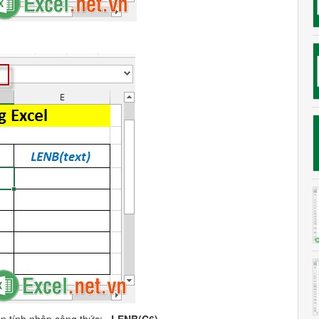
ần tính nhập công thức:
=LENB(C6)
.