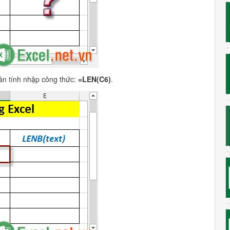
cần tính nhập công thức:
=LEN(C6)
.