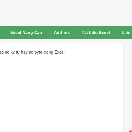
Excel Nâng Cao
Add-ins
Tài Liệu Excel
Liên
o số ký tự hay số byte trong Excel