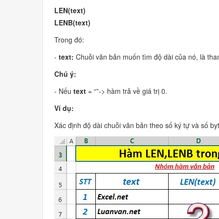
LEN(text)
LENB(text)
Trong đó:
-
text:
Chuỗi văn bản muốn tìm độ dài của nó, là tha
Chú ý:
- Nếu
text
= “”-> hàm trả về giá trị 0.
Ví dụ:
Xác định độ dài chuỗi văn bản theo số ký tự và số by