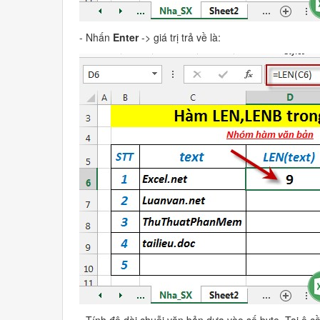
- Nhấn
Enter
-> giá trị trả về là:
- Tính độ dài chuỗi văn bản dựa vào số byte. Tại ô c