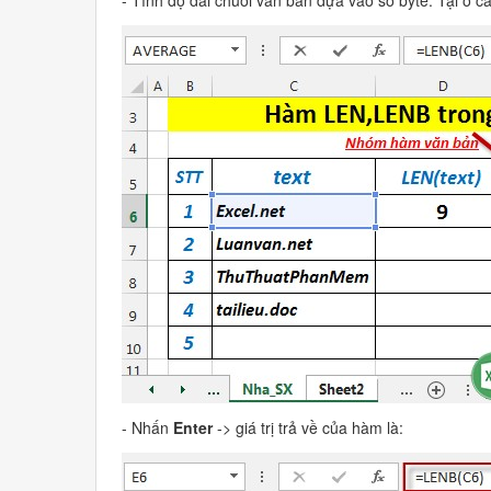
- Nhấn
Enter
-> giá trị trả về của hàm là: