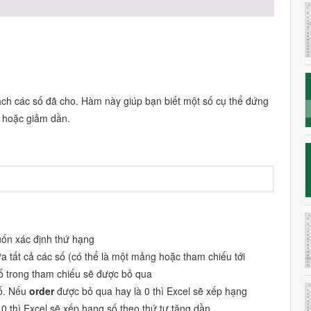
l
ch các số đã cho. Hàm này giúp bạn biết một số cụ thể đứng
n hoặc giảm dần.
uốn xác định thứ hạng
ứa tất cả các số (có thể là một mảng hoặc tham chiếu tới
 số trong tham chiếu sẽ được bỏ qua
số. Nếu
order
được bỏ qua hay là 0 thì Excel sẽ xếp hạng
c 0 thì Excel sẽ xếp hạng số theo thứ tự tăng dần