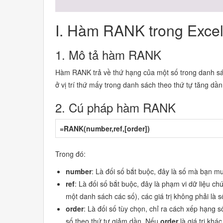
I. Hàm RANK trong Exce
1. Mô tả hàm RANK
Hàm RANK trả về thứ hạng của một số trong danh sá
ở vị trí thứ mấy trong danh sách theo thứ tự tăng dầ
2. Cú pháp hàm RANK
=RANK(number,ref,[order])
Trong đó:
number
: Là đối số bắt buộc, đây là số mà bạn m
ref
: Là đối số bắt buộc, đây là phạm vi dữ liệu ch
một danh sách các số), các giá trị không phải là
order
: Là đối số tùy chọn, chỉ ra cách xếp hạng 
số theo thứ tự giảm dần. Nếu
order
là giá trị khá