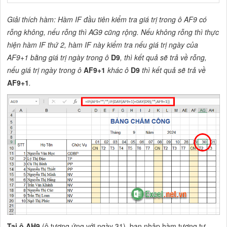
Giải thích hàm: Hàm IF đầu tiên kiểm tra giá trị trong ô AF9 có
rỗng không, nếu rỗng thì AG9 cũng rộng. Nếu không rỗng thì thực
hiện hàm IF thứ 2, hàm IF này kiểm tra nếu giá trị ngày của
AF9+1 bằng giá trị ngày trong ô
D9
, thì kết quả sẽ trả về rỗng,
nếu giá trị ngày trong ô
AF9+1
khác ô
D9
thì kết quả sẽ trả về
AF9+1
.
Tại ô AH9
(ô tương ứng với ngày 31), bạn nhập hàm tương tự