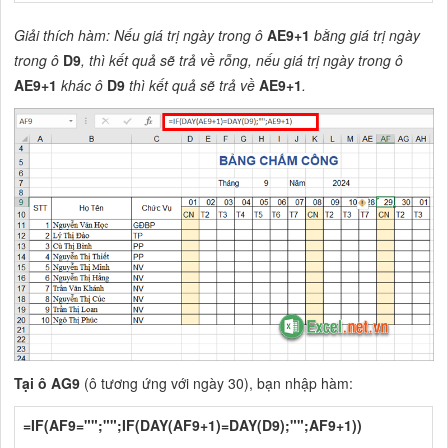
Giải thích hàm: Nếu giá trị ngày trong ô
AE9+1
bằng giá trị ngày
trong ô
D9
, thì kết quả sẽ trả về rỗng, nếu giá trị ngày trong ô
AE9+1
khác ô
D9
thì kết quả sẽ trả về
AE9+1
.
Tại ô AG9
(ô tương ứng với ngày 30), bạn nhập hàm:
=IF(AF9="";"";IF(DAY(AF9+1)=DAY(D9);"";AF9+1))