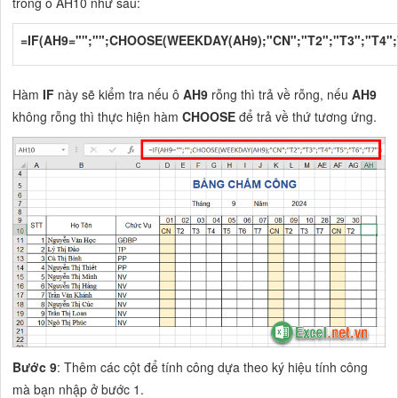
trong ô AH10 như sau:
=IF(AH9="";"";CHOOSE(WEEKDAY(AH9);"CN";"T2";"T3";"T4";"
Hàm
IF
này sẽ kiểm tra nếu ô
AH9
rỗng thì trả về rỗng, nếu
AH9
không rỗng thì thực hiện hàm
CHOOSE
để trả về thứ tương ứng.
Bước 9
: Thêm các cột để tính công dựa theo ký hiệu tính công
mà bạn nhập ở bước 1.