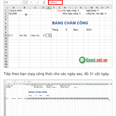
Tiếp theo bạn copy công thức cho các ngày sau, đủ 31 cột ngày.