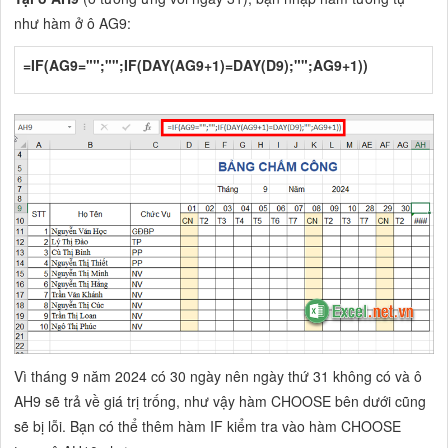
như hàm ở ô AG9:
=IF(AG9="";"";IF(DAY(AG9+1)=DAY(D9);"";AG9+1))
Vì tháng 9 năm 2024 có 30 ngày nên ngày thứ 31 không có và ô
AH9 sẽ trả về giá trị trống, như vậy hàm CHOOSE bên dưới cũng
sẽ bị lỗi. Bạn có thể thêm hàm IF kiểm tra vào hàm CHOOSE