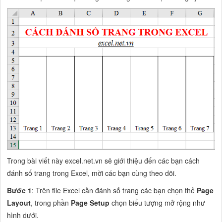
Trong bài viết này excel.net.vn sẽ giới thiệu đến các bạn cách
đánh số trang trong Excel, mời các bạn cùng theo dõi.
Bước 1
: Trên file Excel cần đánh số trang các bạn chọn thẻ
Page
Layout
, trong phần
Page Setup
chọn biểu tượng mở rộng như
hình dưới.