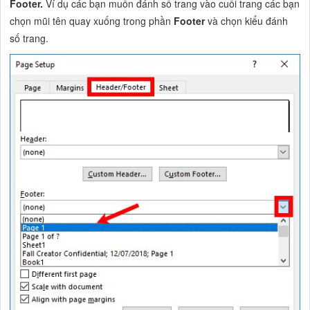
Footer.
Ví dụ các bạn muốn đánh số trang vào cuối trang các bạn
chọn mũi tên quay xuống trong phần
Footer
và chọn kiểu đánh
số trang.