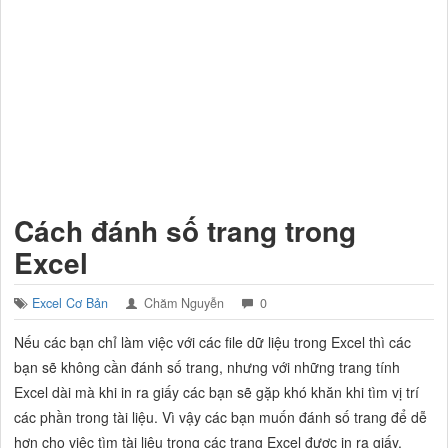
Cách đánh số trang trong
Excel
Excel Cơ Bản
Chăm Nguyễn
0
Nếu các bạn chỉ làm việc với các file dữ liệu trong Excel thì các
bạn sẽ không cần đánh số trang, nhưng với những trang tính
Excel dài mà khi in ra giấy các bạn sẽ gặp khó khăn khi tìm vị trí
các phần trong tài liệu. Vì vậy các bạn muốn đánh số trang để dễ
hơn cho việc tìm tài liệu trong các trang Excel được in ra giấy.