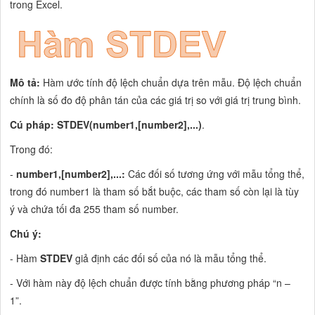
trong Excel.
Mô tả:
Hàm ước tính độ lệch chuẩn dựa trên mẫu. Độ lệch chuẩn
chính là số đo độ phân tán của các giá trị so với giá trị trung bình.
Cú pháp: STDEV(number1,[number2],...)
.
Trong đó:
-
number1,[number2],...:
Các đối số tương ứng với mẫu tổng thể,
trong đó number1 là tham số bắt buộc, các tham số còn lại là tùy
ý và chứa tối đa 255 tham số number.
Chú ý:
- Hàm
STDEV
giả định các đối số của nó là mẫu tổng thể.
- Với hàm này độ lệch chuẩn được tính bằng phương pháp “n –
1”.