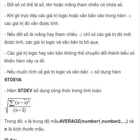
- Đối số có thể là số, tên hoặc mảng tham chiếu có chứa số.
- Khi gõ trực tiếp các giá trị logic hoặc văn bản vào trong hàm ->
các giá trị đó vẫn được tính.
- Nếu đối số là mảng hay tham chiếu -> chỉ có các giá trị đó mới
được tính, các giá trị logic và văn bản bị bỏ qua.
- Các giá trị logic hay văn bản không thể chuyển đổi thành kiểu số
khiến hàm xảy ra lỗi.
- Nếu muốn tính cả giá trị logic và văn bản -> sử dụng hàm
STDEVA
.
- Hàm
STDEV
sử dụng công thức trong tính toán:
Trong đó: x là trung độ mẫu
AVERAGE(number1,number2,…)
và
n
là kích thước mẫu.
Ví dụ: