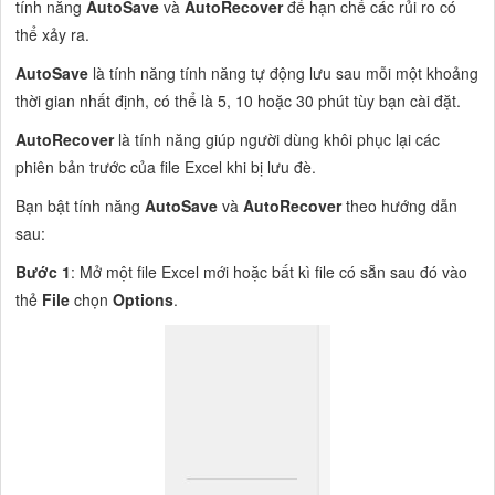
tính năng
AutoSave
và
AutoRecover
để hạn chế các rủi ro có
thể xảy ra.
AutoSave
là tính năng tính năng tự động lưu sau mỗi một khoảng
thời gian nhất định, có thể là 5, 10 hoặc 30 phút tùy bạn cài đặt.
AutoRecover
là tính năng giúp người dùng khôi phục lại các
phiên bản trước của file Excel khi bị lưu đè.
Bạn bật tính năng
AutoSave
và
AutoRecover
theo hướng dẫn
sau:
Bước 1
: Mở một file Excel mới hoặc bất kì file có sẵn sau đó vào
thẻ
File
chọn
Options
.