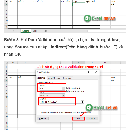
Bước 3
: Khi
Data Validation
xuất hiện, chọn
List
trong
Allow
,
trong
Source
bạn nhập
=indirect("tên bảng đặt ở bước 1")
và
nhấn
OK
.